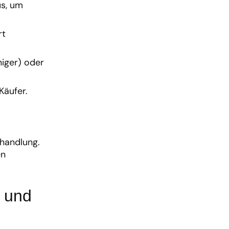
us, um
rt
niger) oder
Käufer.
ehandlung.
en
 und