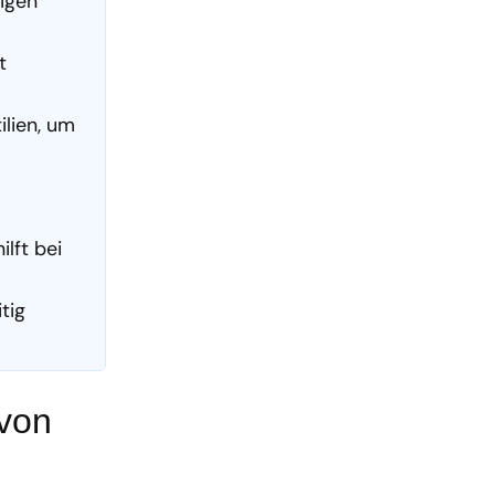
ligen
t
ilien, um
lft bei
tig
 von