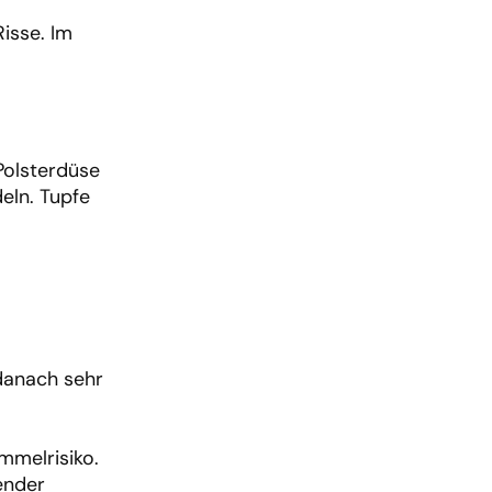
Risse. Im
Polsterdüse
eln. Tupfe
danach sehr
mmelrisiko.
ender