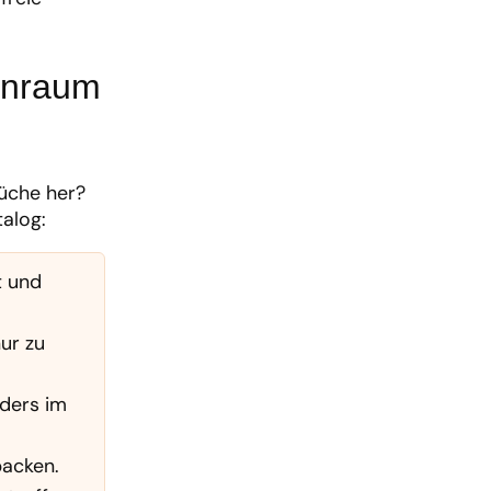
enraum
üche her?
talog:
t und
ur zu
ders im
packen.