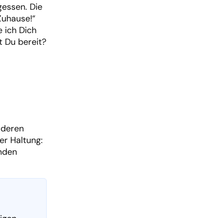
gessen. Die
Zuhause!“
 ich Dich
t Du bereit?
 deren
er Haltung:
enden