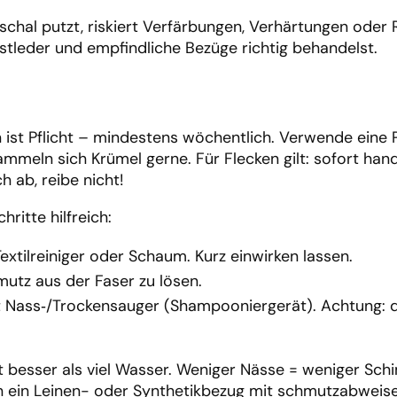
schal putzt, riskiert Verfärbungen, Verhärtungen oder 
unstleder und empfindliche Bezüge richtig behandelst.
n ist Pflicht – mindestens wöchentlich. Verwende eine 
meln sich Krümel gerne. Für Flecken gilt: sofort hand
 ab, reibe nicht!
ritte hilfreich:
tilreiniger oder Schaum. Kurz einwirken lassen.
utz aus der Faser zu lösen.
it Nass‑/Trockensauger (Shampooniergerät). Achtung: 
ft besser als viel Wasser. Weniger Nässe = weniger Schi
ch ein Leinen- oder Synthetikbezug mit schmutzabweis