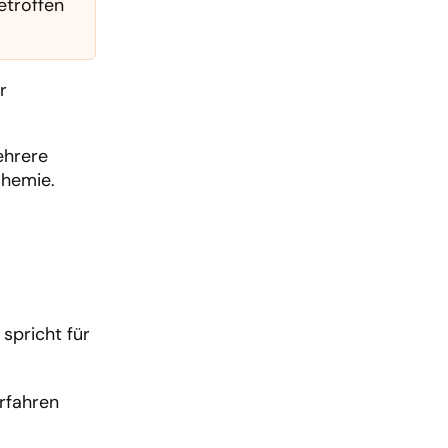
etroffen
r
ehrere
Chemie.
 spricht für
erfahren