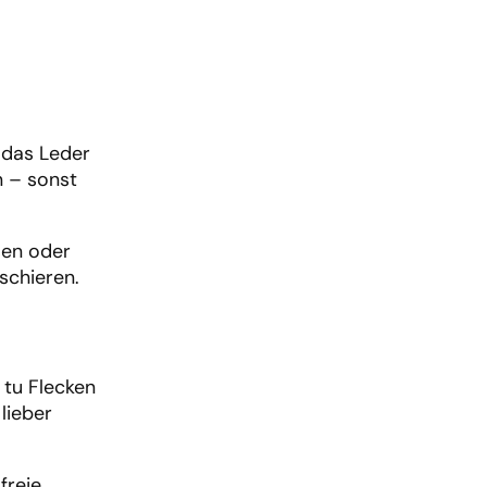
 das Leder
n – sonst
ssen oder
schieren.
 tu Flecken
lieber
freie