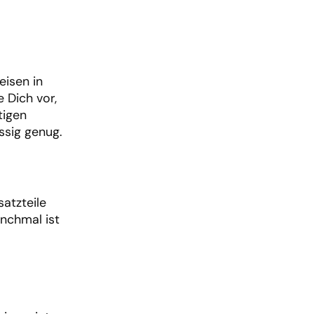
eisen in
e Dich vor,
tigen
ssig genug.
atzteile
anchmal ist