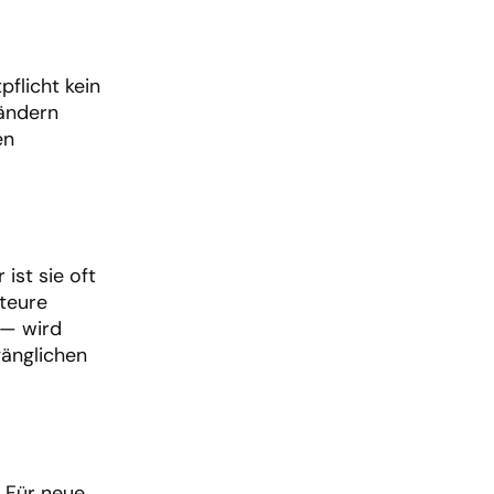
pflicht kein
ändern
en
ist sie oft
 teure
 — wird
gänglichen
. Für neue