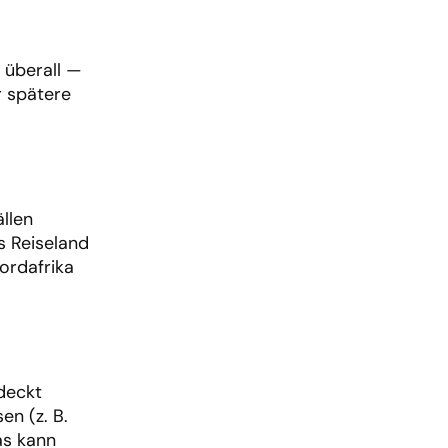
 überall —
r spätere
llen
s Reiseland
ordafrika
deckt
en (z. B.
as kann