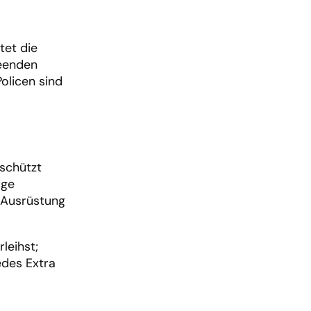
tet die
beenden
olicen sind
 schützt
ige
-Ausrüstung
leihst;
edes Extra