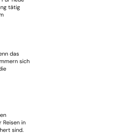
ng tätig
em
wenn das
kümmern sich
die
den
 Reisen in
ert sind.