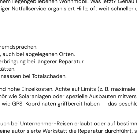
 einem liegengebliebenen Wohnmobil. Was jetzt? Genau h
ger Notfallservice organisiert Hilfe, oft weit schneller
 Fremdsprachen.
 auch bei abgelegenen Orten.
bringung bei längerer Reparatur.
ätten.
Insassen bei Totalschaden.
d hohe Einzelkosten. Achte auf Limits (z. B. maximale
r wie Solaranlagen oder spezielle Ausbauten mitversi
ls wie GPS-Koordinaten griffbereit haben — das beschle
e auch bei Unternehmer-Reisen erlaubt oder auf bestim
eine autorisierte Werkstatt die Reparatur durchführt, s