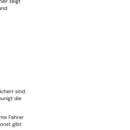
ier zeigt
 und
chert sind.
unigt die
mte Fahrer
onst gibt