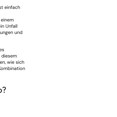
st einfach
f einem
n Unfall
tungen und
es
n diesem
en, wie sich
Kombination
b?