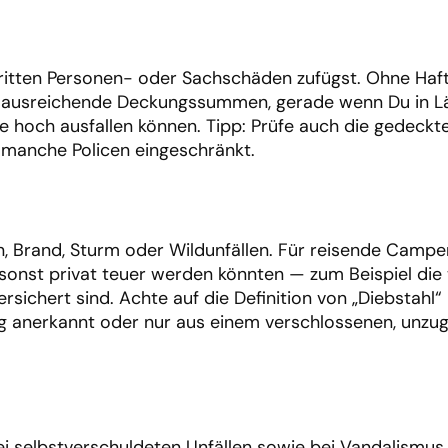
 Dritten Personen- oder Sachschäden zufügst. Ohne Haft
uf ausreichende Deckungssummen, gerade wenn Du in L
 hoch ausfallen können. Tipp: Prüfe auch die gedeckt
 manche Policen eingeschränkt.
ch, Brand, Sturm oder Wildunfällen. Für reisende Camper 
e sonst privat teuer werden könnten — zum Beispiel die
rsichert sind. Achte auf die Definition von „Diebstahl“
g anerkannt oder nur aus einem verschlossenen, unzu
bei selbstverschuldeten Unfällen sowie bei Vandalismus